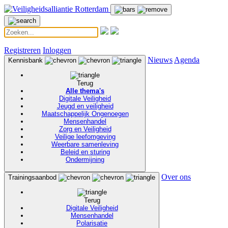
Registreren
Inloggen
Nieuws
Agenda
Kennisbank
Terug
Alle thema's
Digitale Veiligheid
Jeugd en veiligheid
Maatschappelijk Ongenoegen
Mensenhandel
Zorg en Veiligheid
Veilige leefomgeving
Weerbare samenleving
Beleid en sturing
Ondermijning
Over ons
Trainingsaanbod
Terug
Digitale Veiligheid
Mensenhandel
Polarisatie