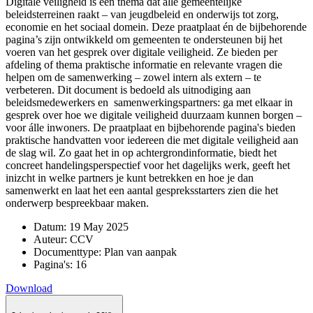
Digitale veiligheid is een thema dat alle gemeentelijke
beleidsterreinen raakt – van jeugdbeleid en onderwijs tot zorg,
economie en het sociaal domein. Deze praatplaat én de bijbehorende
pagina’s zijn ontwikkeld om gemeenten te ondersteunen bij het
voeren van het gesprek over digitale veiligheid. Ze bieden per
afdeling of thema praktische informatie en relevante vragen die
helpen om de samenwerking – zowel intern als extern – te
verbeteren. Dit document is bedoeld als uitnodiging aan
beleidsmedewerkers en samenwerkingspartners: ga met elkaar in
gesprek over hoe we digitale veiligheid duurzaam kunnen borgen –
voor álle inwoners. De praatplaat en bijbehorende pagina's bieden
praktische handvatten voor iedereen die met digitale veiligheid aan
de slag wil. Zo gaat het in op achtergrondinformatie, biedt het
concreet handelingsperspectief voor het dagelijks werk, geeft het
inizcht in welke partners je kunt betrekken en hoe je dan
samenwerkt en laat het een aantal gespreksstarters zien die het
onderwerp bespreekbaar maken.
Datum:
19 May 2025
Auteur:
CCV
Documenttype:
Plan van aanpak
Pagina's:
16
Download