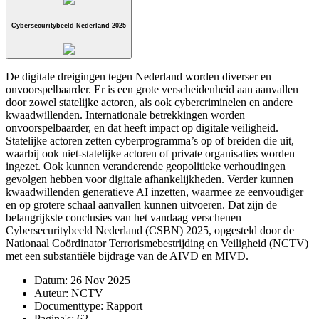
Cybersecuritybeeld Nederland 2025
De digitale dreigingen tegen Nederland worden diverser en
onvoorspelbaarder. Er is een grote verscheidenheid aan aanvallen
door zowel statelijke actoren, als ook cybercriminelen en andere
kwaadwillenden. Internationale betrekkingen worden
onvoorspelbaarder, en dat heeft impact op digitale veiligheid.
Statelijke actoren zetten cyberprogramma’s op of breiden die uit,
waarbij ook niet-statelijke acto­ren of private organisaties worden
ingezet. Ook kunnen veranderende geopolitieke verhoudingen
gevolgen hebben voor digitale afhankelijkheden. Verder kunnen
kwaadwillenden generatieve AI inzetten, waarmee ze eenvoudiger
en op grotere schaal aanvallen kunnen uitvoeren. Dat zijn de
belangrijkste conclusies van het vandaag verschenen
Cybersecuritybeeld Nederland (CSBN) 2025, opgesteld door de
Nationaal Coördinator Terrorismebestrijding en Veiligheid (NCTV)
met een substantiële bijdrage van de AIVD en MIVD.
Datum:
26 Nov 2025
Auteur:
NCTV
Documenttype:
Rapport
Pagina's:
62