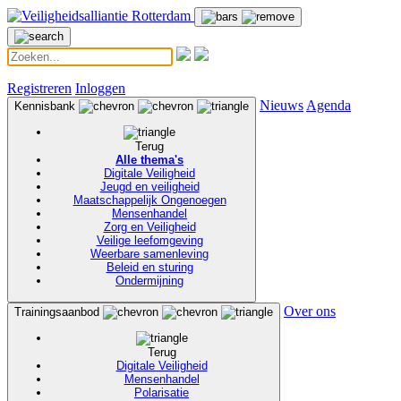
Registreren
Inloggen
Nieuws
Agenda
Kennisbank
Terug
Alle thema's
Digitale Veiligheid
Jeugd en veiligheid
Maatschappelijk Ongenoegen
Mensenhandel
Zorg en Veiligheid
Veilige leefomgeving
Weerbare samenleving
Beleid en sturing
Ondermijning
Over ons
Trainingsaanbod
Terug
Digitale Veiligheid
Mensenhandel
Polarisatie