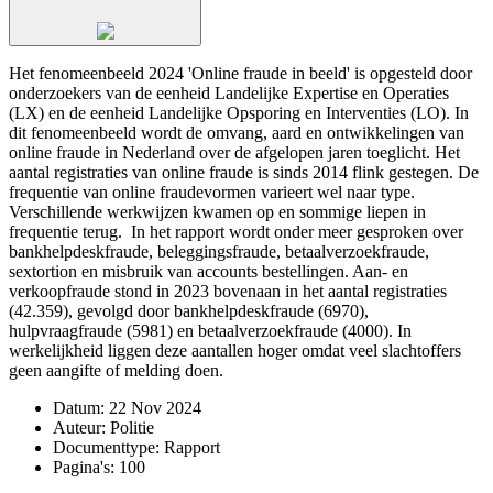
Het fenomeenbeeld 2024 'Online fraude in beeld' is opgesteld door
onderzoekers van de eenheid Landelijke Expertise en Operaties
(LX) en de eenheid Landelijke Opsporing en Interventies (LO). In
dit fenomeenbeeld wordt de omvang, aard en ontwikkelingen van
online fraude in Nederland over de afgelopen jaren toeglicht. Het
aantal registraties van online fraude is sinds 2014 flink gestegen. De
frequentie van online fraudevormen varieert wel naar type.
Verschillende werkwijzen kwamen op en sommige liepen in
frequentie terug. In het rapport wordt onder meer gesproken over
bankhelpdeskfraude, beleggingsfraude, betaalverzoekfraude,
sextortion en misbruik van accounts bestellingen. Aan- en
verkoopfraude stond in 2023 bovenaan in het aantal registraties
(42.359), gevolgd door bankhelpdeskfraude (6970),
hulpvraagfraude (5981) en betaalverzoekfraude (4000). In
werkelijkheid liggen deze aantallen hoger omdat veel slachtoffers
geen aangifte of melding doen.
Datum:
22 Nov 2024
Auteur:
Politie
Documenttype:
Rapport
Pagina's:
100