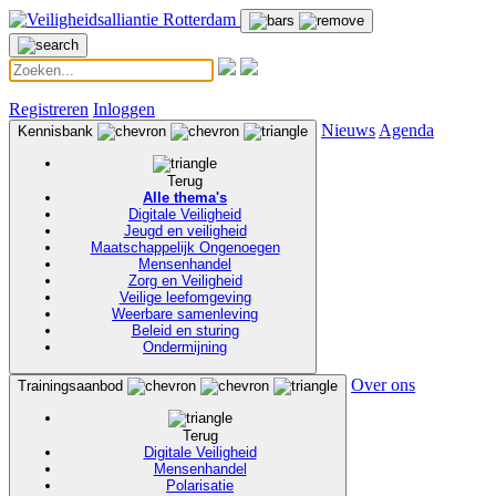
Registreren
Inloggen
Nieuws
Agenda
Kennisbank
Terug
Alle thema's
Digitale Veiligheid
Jeugd en veiligheid
Maatschappelijk Ongenoegen
Mensenhandel
Zorg en Veiligheid
Veilige leefomgeving
Weerbare samenleving
Beleid en sturing
Ondermijning
Over ons
Trainingsaanbod
Terug
Digitale Veiligheid
Mensenhandel
Polarisatie