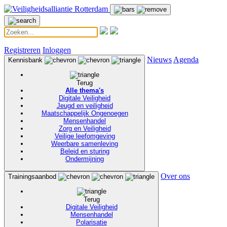
Registreren
Inloggen
Nieuws
Agenda
Kennisbank
Terug
Alle thema's
Digitale Veiligheid
Jeugd en veiligheid
Maatschappelijk Ongenoegen
Mensenhandel
Zorg en Veiligheid
Veilige leefomgeving
Weerbare samenleving
Beleid en sturing
Ondermijning
Over ons
Trainingsaanbod
Terug
Digitale Veiligheid
Mensenhandel
Polarisatie