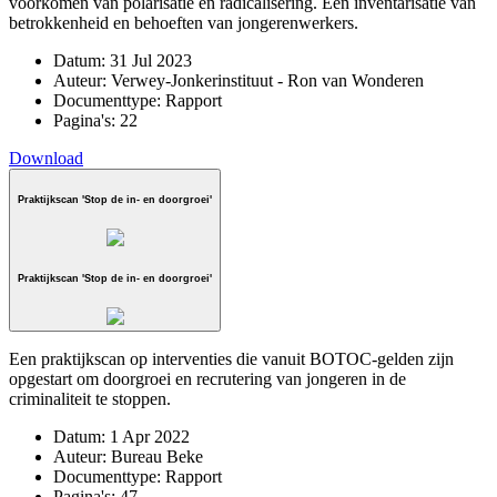
voorkomen van polarisatie en radicalisering. Een inventarisatie van
betrokkenheid en behoeften van jongerenwerkers.
Datum:
31 Jul 2023
Auteur:
Verwey-Jonkerinstituut - Ron van Wonderen
Documenttype:
Rapport
Pagina's:
22
Download
Praktijkscan 'Stop de in- en doorgroei'
Praktijkscan 'Stop de in- en doorgroei'
Een praktijkscan op interventies die vanuit BOTOC-gelden zijn
opgestart om doorgroei en recrutering van jongeren in de
criminaliteit te stoppen.
Datum:
1 Apr 2022
Auteur:
Bureau Beke
Documenttype:
Rapport
Pagina's:
47