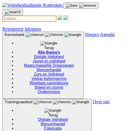
Registreren
Inloggen
Nieuws
Agenda
Kennisbank
Terug
Alle thema's
Digitale Veiligheid
Jeugd en veiligheid
Maatschappelijk Ongenoegen
Mensenhandel
Zorg en Veiligheid
Veilige leefomgeving
Weerbare samenleving
Beleid en sturing
Ondermijning
Over ons
Trainingsaanbod
Terug
Digitale Veiligheid
Mensenhandel
Polarisatie