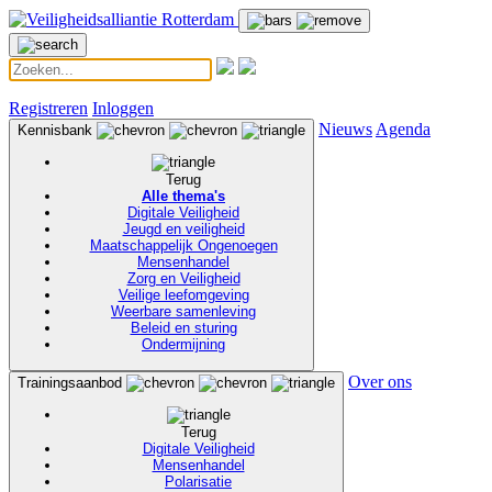
Registreren
Inloggen
Nieuws
Agenda
Kennisbank
Terug
Alle thema's
Digitale Veiligheid
Jeugd en veiligheid
Maatschappelijk Ongenoegen
Mensenhandel
Zorg en Veiligheid
Veilige leefomgeving
Weerbare samenleving
Beleid en sturing
Ondermijning
Over ons
Trainingsaanbod
Terug
Digitale Veiligheid
Mensenhandel
Polarisatie