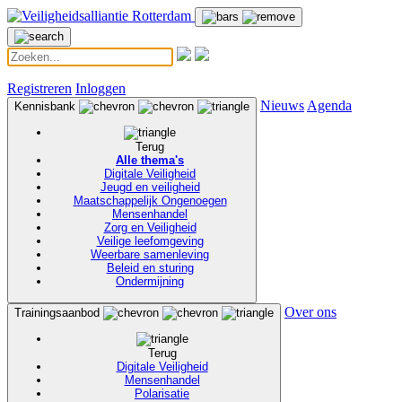
Registreren
Inloggen
Nieuws
Agenda
Kennisbank
Terug
Alle thema's
Digitale Veiligheid
Jeugd en veiligheid
Maatschappelijk Ongenoegen
Mensenhandel
Zorg en Veiligheid
Veilige leefomgeving
Weerbare samenleving
Beleid en sturing
Ondermijning
Over ons
Trainingsaanbod
Terug
Digitale Veiligheid
Mensenhandel
Polarisatie