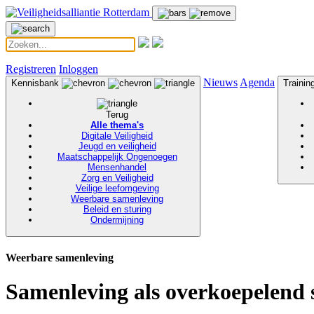
Registreren
Inloggen
Nieuws
Agenda
Kennisbank
Traini
Terug
Alle thema's
Digitale Veiligheid
Jeugd en veiligheid
Maatschappelijk Ongenoegen
Mensenhandel
Zorg en Veiligheid
Veilige leefomgeving
Weerbare samenleving
Beleid en sturing
Ondermijning
Weerbare samenleving
Samenleving als overkoepelend 