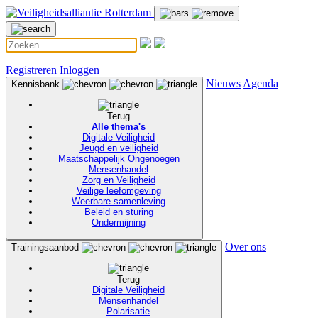
Registreren
Inloggen
Nieuws
Agenda
Kennisbank
Terug
Alle thema's
Digitale Veiligheid
Jeugd en veiligheid
Maatschappelijk Ongenoegen
Mensenhandel
Zorg en Veiligheid
Veilige leefomgeving
Weerbare samenleving
Beleid en sturing
Ondermijning
Over ons
Trainingsaanbod
Terug
Digitale Veiligheid
Mensenhandel
Polarisatie