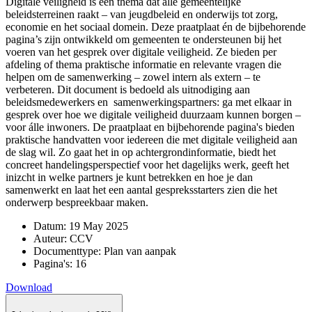
Digitale veiligheid is een thema dat alle gemeentelijke
beleidsterreinen raakt – van jeugdbeleid en onderwijs tot zorg,
economie en het sociaal domein. Deze praatplaat én de bijbehorende
pagina’s zijn ontwikkeld om gemeenten te ondersteunen bij het
voeren van het gesprek over digitale veiligheid. Ze bieden per
afdeling of thema praktische informatie en relevante vragen die
helpen om de samenwerking – zowel intern als extern – te
verbeteren. Dit document is bedoeld als uitnodiging aan
beleidsmedewerkers en samenwerkingspartners: ga met elkaar in
gesprek over hoe we digitale veiligheid duurzaam kunnen borgen –
voor álle inwoners. De praatplaat en bijbehorende pagina's bieden
praktische handvatten voor iedereen die met digitale veiligheid aan
de slag wil. Zo gaat het in op achtergrondinformatie, biedt het
concreet handelingsperspectief voor het dagelijks werk, geeft het
inizcht in welke partners je kunt betrekken en hoe je dan
samenwerkt en laat het een aantal gespreksstarters zien die het
onderwerp bespreekbaar maken.
Datum:
19 May 2025
Auteur:
CCV
Documenttype:
Plan van aanpak
Pagina's:
16
Download