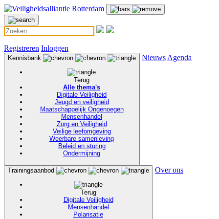
Registreren
Inloggen
Nieuws
Agenda
Kennisbank
Terug
Alle thema's
Digitale Veiligheid
Jeugd en veiligheid
Maatschappelijk Ongenoegen
Mensenhandel
Zorg en Veiligheid
Veilige leefomgeving
Weerbare samenleving
Beleid en sturing
Ondermijning
Over ons
Trainingsaanbod
Terug
Digitale Veiligheid
Mensenhandel
Polarisatie