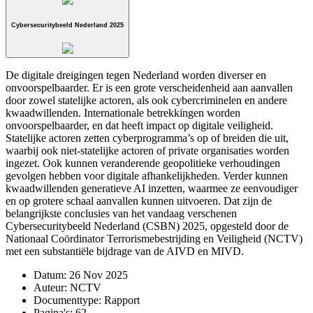
Cybersecuritybeeld Nederland 2025
De digitale dreigingen tegen Nederland worden diverser en
onvoorspelbaarder. Er is een grote verscheidenheid aan aanvallen
door zowel statelijke actoren, als ook cybercriminelen en andere
kwaadwillenden. Internationale betrekkingen worden
onvoorspelbaarder, en dat heeft impact op digitale veiligheid.
Statelijke actoren zetten cyberprogramma’s op of breiden die uit,
waarbij ook niet-statelijke acto­ren of private organisaties worden
ingezet. Ook kunnen veranderende geopolitieke verhoudingen
gevolgen hebben voor digitale afhankelijkheden. Verder kunnen
kwaadwillenden generatieve AI inzetten, waarmee ze eenvoudiger
en op grotere schaal aanvallen kunnen uitvoeren. Dat zijn de
belangrijkste conclusies van het vandaag verschenen
Cybersecuritybeeld Nederland (CSBN) 2025, opgesteld door de
Nationaal Coördinator Terrorismebestrijding en Veiligheid (NCTV)
met een substantiële bijdrage van de AIVD en MIVD.
Datum:
26 Nov 2025
Auteur:
NCTV
Documenttype:
Rapport
Pagina's:
62