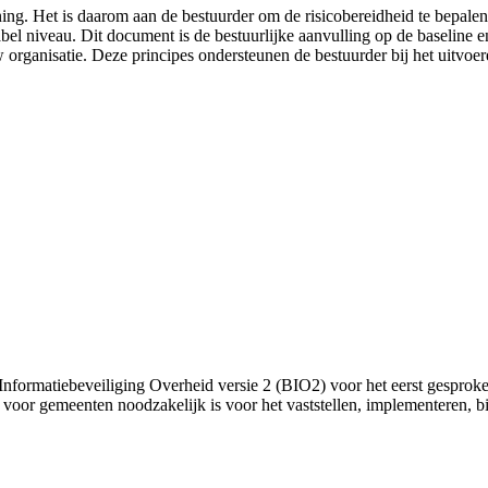
ning. Het is daarom aan de bestuurder om de risicobereidheid te bepale
tabel niveau. Dit document is de bestuurlijke aanvulling op de baseline 
uw organisatie. Deze principes ondersteunen de bestuurder bij het uitvo
ne Informatiebeveiliging Overheid versie 2 (BIO2) voor het eerst ges
 er voor gemeenten noodzakelijk is voor het vaststellen, implementere