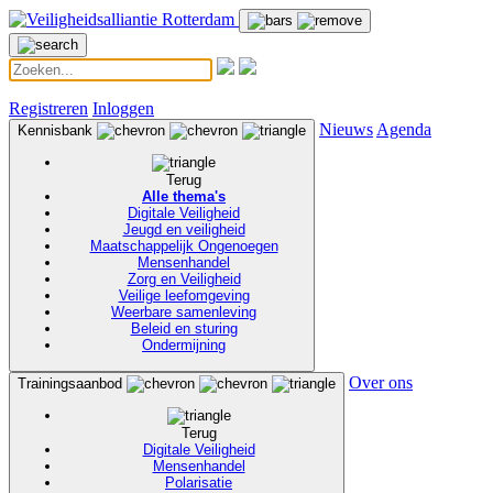
Registreren
Inloggen
Nieuws
Agenda
Kennisbank
Terug
Alle thema's
Digitale Veiligheid
Jeugd en veiligheid
Maatschappelijk Ongenoegen
Mensenhandel
Zorg en Veiligheid
Veilige leefomgeving
Weerbare samenleving
Beleid en sturing
Ondermijning
Over ons
Trainingsaanbod
Terug
Digitale Veiligheid
Mensenhandel
Polarisatie