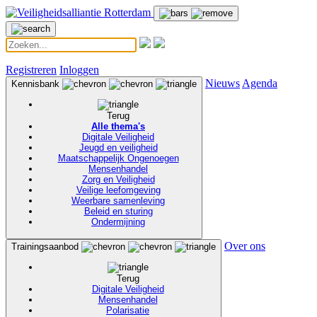
Registreren
Inloggen
Nieuws
Agenda
Kennisbank
Terug
Alle thema's
Digitale Veiligheid
Jeugd en veiligheid
Maatschappelijk Ongenoegen
Mensenhandel
Zorg en Veiligheid
Veilige leefomgeving
Weerbare samenleving
Beleid en sturing
Ondermijning
Over ons
Trainingsaanbod
Terug
Digitale Veiligheid
Mensenhandel
Polarisatie