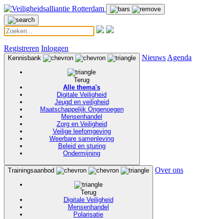
Registreren
Inloggen
Nieuws
Agenda
Kennisbank
Terug
Alle thema's
Digitale Veiligheid
Jeugd en veiligheid
Maatschappelijk Ongenoegen
Mensenhandel
Zorg en Veiligheid
Veilige leefomgeving
Weerbare samenleving
Beleid en sturing
Ondermijning
Over ons
Trainingsaanbod
Terug
Digitale Veiligheid
Mensenhandel
Polarisatie