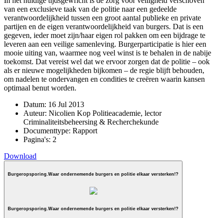
In het huidige tijdsgewricht is de zorg voor veiligheid verschoven
van een exclusieve taak van de politie naar een gedeelde
verantwoordelijkheid tussen een groot aantal publieke en private
partijen en de eigen verantwoordelijkheid van burgers. Dat is een
gegeven, ieder moet zijn/haar eigen rol pakken om een bijdrage te
leveren aan een veilige samenleving. Burgerparticipatie is hier een
mooie uiting van, waarmee nog veel winst is te behalen in de nabije
toekomst. Dat vereist wel dat we ervoor zorgen dat de politie – ook
als er nieuwe mogelijkheden bijkomen – de regie blijft behouden,
om nadelen te ondervangen en condities te creëren waarin kansen
optimaal benut worden.
Datum:
16 Jul 2013
Auteur:
Nicolien Kop Politieacademie, lector
Criminaliteitsbeheersing & Recherchekunde
Documenttype:
Rapport
Pagina's:
2
Download
Burgeropsporing.Waar ondernemende burgers en politie elkaar versterken!?
Burgeropsporing.Waar ondernemende burgers en politie elkaar versterken!?