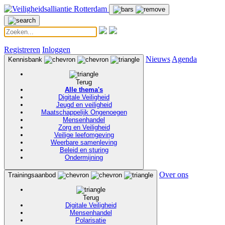
Registreren
Inloggen
Nieuws
Agenda
Kennisbank
Terug
Alle thema's
Digitale Veiligheid
Jeugd en veiligheid
Maatschappelijk Ongenoegen
Mensenhandel
Zorg en Veiligheid
Veilige leefomgeving
Weerbare samenleving
Beleid en sturing
Ondermijning
Over ons
Trainingsaanbod
Terug
Digitale Veiligheid
Mensenhandel
Polarisatie