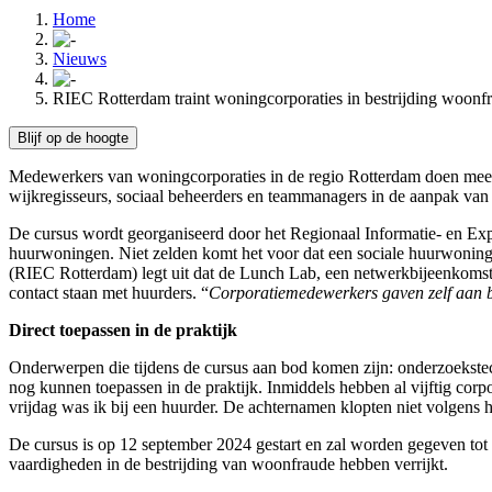
Home
Nieuws
RIEC Rotterdam traint woningcorporaties in bestrijding woonf
Blijf op de hoogte
Medewerkers van woningcorporaties in de regio Rotterdam doen mee 
wijkregisseurs, sociaal beheerders en teammanagers in de aanpak van
De cursus wordt georganiseerd door het Regionaal Informatie- en Exp
huurwoningen. Niet zelden komt het voor dat een sociale huurwoning w
(RIEC Rotterdam) legt uit dat de Lunch Lab, een netwerkbijeenkomst
contact staan met huurders. “
Corporatiemedewerkers gaven zelf aan b
Direct toepassen in de praktijk
Onderwerpen die tijdens de cursus aan bod komen zijn: onderzoekstec
nog kunnen toepassen in de praktijk. Inmiddels hebben al vijftig corp
vrijdag was ik bij een huurder. De achternamen klopten niet volgens h
De cursus is op 12 september 2024 gestart en zal worden gegeven tot
vaardigheden in de bestrijding van woonfraude hebben verrijkt.