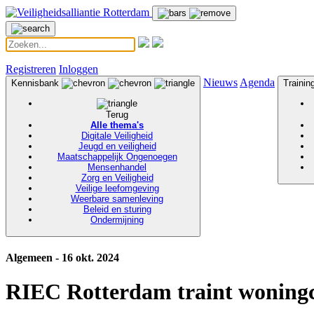
Registreren
Inloggen
Nieuws
Agenda
Kennisbank
Traini
Terug
Alle thema's
Digitale Veiligheid
Jeugd en veiligheid
Maatschappelijk Ongenoegen
Mensenhandel
Zorg en Veiligheid
Veilige leefomgeving
Weerbare samenleving
Beleid en sturing
Ondermijning
Algemeen - 16 okt. 2024
RIEC Rotterdam traint woningco