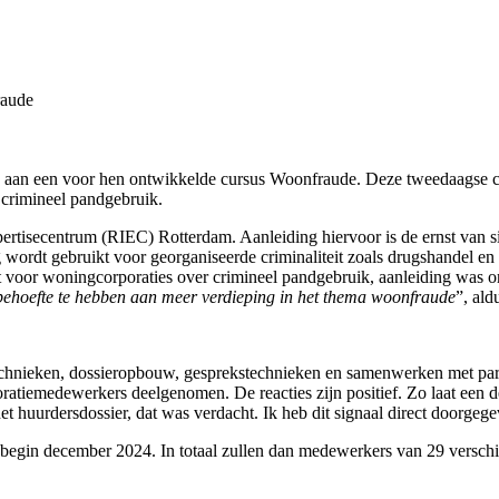
raude
aan een voor hen ontwikkelde cursus Woonfraude. Deze tweedaagse cur
 crimineel pandgebruik.
ertisecentrum (RIEC) Rotterdam. Aanleiding hiervoor is de ernst van si
ordt gebruikt voor georganiseerde criminaliteit zoals drugshandel en h
 voor woningcorporaties over crimineel pandgebruik, aanleiding was 
ehoefte te hebben aan meer verdieping in het thema woonfraude
”, ald
hnieken, dossieropbouw, gesprekstechnieken en samenwerken met partne
oratiemedewerkers deelgenomen. De reacties zijn positief. Zo laat een d
et huurdersdossier, dat was verdacht. Ik heb dit signaal direct doorge
 begin december 2024. In totaal zullen dan medewerkers van 29 verschi