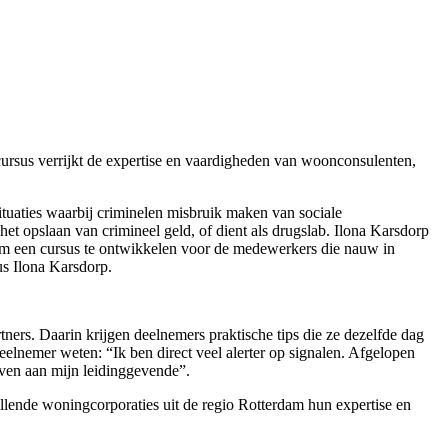
sus verrijkt de expertise en vaardigheden van woonconsulenten,
tuaties waarbij criminelen misbruik maken van sociale
et opslaan van crimineel geld, of dient als drugslab. Ilona Karsdorp
om een cursus te ontwikkelen voor de medewerkers die nauw in
us Ilona Karsdorp.
rs. Daarin krijgen deelnemers praktische tips die ze dezelfde dag
eelnemer weten: “Ik ben direct veel alerter op signalen. Afgelopen
geven aan mijn leidinggevende”.
llende woningcorporaties uit de regio Rotterdam hun expertise en