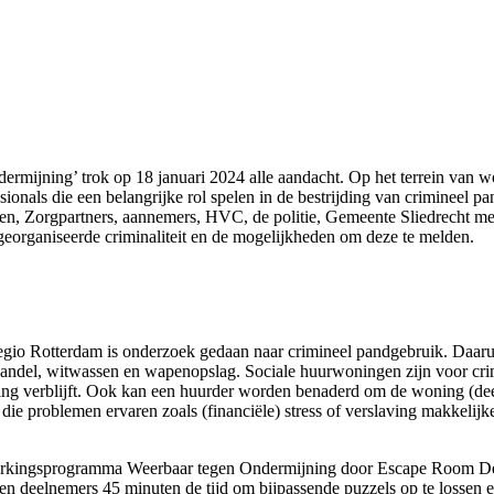
ermijning’ trok op 18 januari 2024 alle aandacht. Op het terrein van 
ionals die een belangrijke rol spelen in de bestrijding van crimineel p
en, Zorgpartners, aannemers, HVC, de politie, Gemeente Sliedrecht m
georganiseerde criminaliteit en de mogelijkheden om deze te melden.
gio Rotterdam is onderzoek gedaan naar crimineel pandgebruik. Daaruit 
handel, witwassen en wapenopslag. Sociale huurwoningen zijn voor crim
oning verblijft. Ook kan een huurder worden benaderd om de woning (d
ie problemen ervaren zoals (financiële) stress of verslaving makkelijker
rkingsprogramma Weerbaar tegen Ondermijning door Escape Room Desig
gen deelnemers 45 minuten de tijd om bijpassende puzzels op te lossen