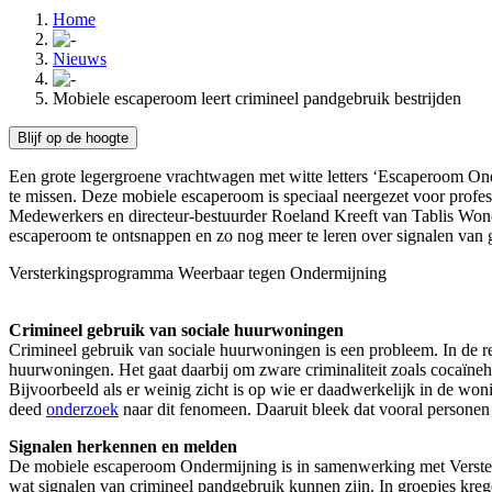
Home
Nieuws
Mobiele escaperoom leert crimineel pandgebruik bestrijden
Blijf op de hoogte
Een grote legergroene vrachtwagen met witte letters ‘Escaperoom Ond
te missen. Deze mobiele escaperoom is speciaal neergezet voor profess
Medewerkers en directeur-bestuurder Roeland Kreeft van Tablis Won
escaperoom te ontsnappen en zo nog meer te leren over signalen van 
Versterkingsprogramma Weerbaar tegen Ondermijning
Crimineel gebruik van sociale huurwoningen
Crimineel gebruik van sociale huurwoningen is een probleem. In de re
huurwoningen. Het gaat daarbij om zware criminaliteit zoals cocaïne
Bijvoorbeeld als er weinig zicht is op wie er daadwerkelijk in de w
deed
onderzoek
naar dit fenomeen. Daaruit bleek dat vooral personen d
Signalen herkennen en melden
De mobiele escaperoom Ondermijning is in samenwerking met Verste
wat signalen van crimineel pandgebruik kunnen zijn. In groepjes kre