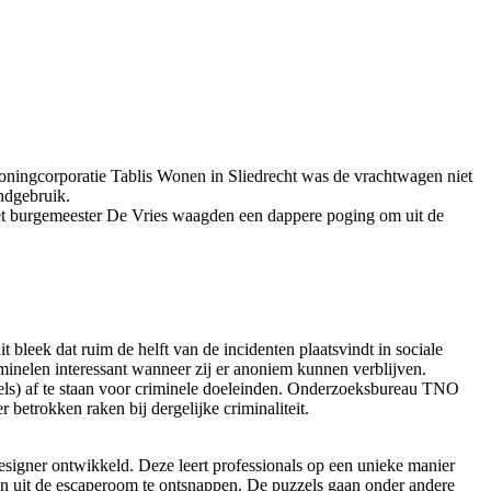
woningcorporatie Tablis Wonen in Sliedrecht was de vrachtwagen niet
andgebruik.
et burgemeester De Vries waagden een dappere poging om uit de
bleek dat ruim de helft van de incidenten plaatsvindt in sociale
inelen interessant wanneer zij er anoniem kunnen verblijven.
eels) af te staan voor criminele doeleinden. Onderzoeksbureau TNO
 betrokken raken bij dergelijke criminaliteit.
ner ontwikkeld. Deze leert professionals op een unieke manier
 en uit de escaperoom te ontsnappen. De puzzels gaan onder andere