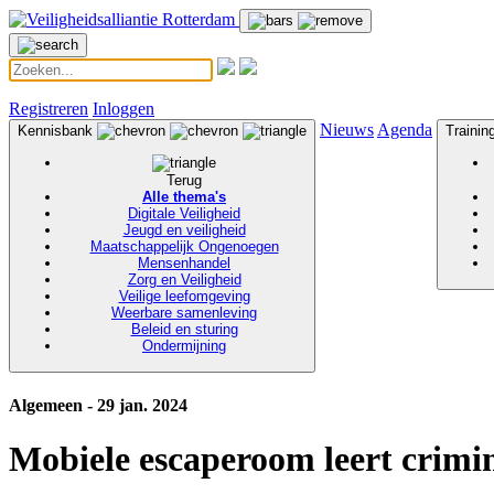
Registreren
Inloggen
Nieuws
Agenda
Kennisbank
Traini
Terug
Alle thema's
Digitale Veiligheid
Jeugd en veiligheid
Maatschappelijk Ongenoegen
Mensenhandel
Zorg en Veiligheid
Veilige leefomgeving
Weerbare samenleving
Beleid en sturing
Ondermijning
Algemeen - 29 jan. 2024
Mobiele escaperoom leert crimi