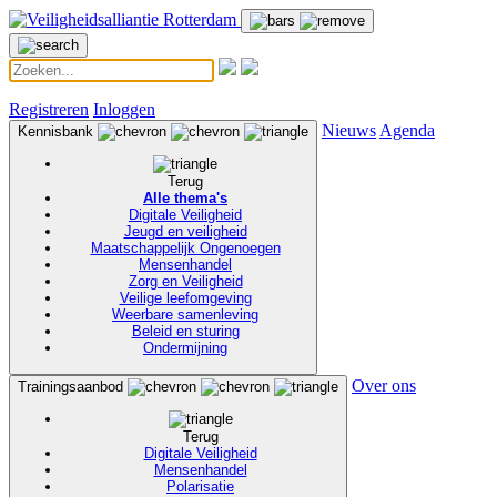
Registreren
Inloggen
Nieuws
Agenda
Kennisbank
Terug
Alle thema's
Digitale Veiligheid
Jeugd en veiligheid
Maatschappelijk Ongenoegen
Mensenhandel
Zorg en Veiligheid
Veilige leefomgeving
Weerbare samenleving
Beleid en sturing
Ondermijning
Over ons
Trainingsaanbod
Terug
Digitale Veiligheid
Mensenhandel
Polarisatie