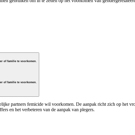
unnen gebruiken om in te zetten op het voorkomen van gendergerelateer
m dodelijk geweld tegen vrouwen en meisjes door (ex-) partner of familie te voorkomen.
m dodelijk geweld tegen vrouwen en meisjes door (ex-) partner of familie te voorkomen.
elijke partners femicide wil voorkomen. De aanpak richt zich op het v
ffers en het verbeteren van de aanpak van plegers.