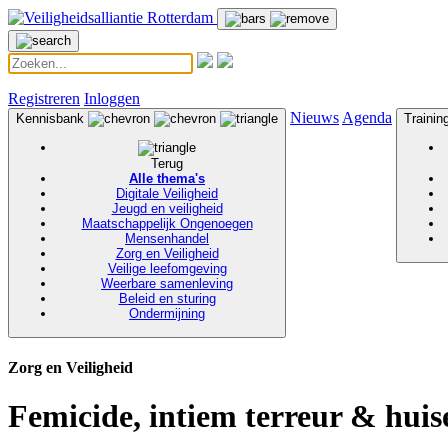
Registreren
Inloggen
Nieuws
Agenda
Kennisbank
Traini
Terug
Alle thema's
Digitale Veiligheid
Jeugd en veiligheid
Maatschappelijk Ongenoegen
Mensenhandel
Zorg en Veiligheid
Veilige leefomgeving
Weerbare samenleving
Beleid en sturing
Ondermijning
Zorg en Veiligheid
Femicide, intiem terreur & huis