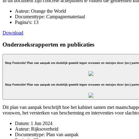
In dit document zijn concrete actiepunten te vinden die gemeenten k
Auteur:
Orange the World
Documenttype:
Campagnemateriaal
Pagina's:
13
Download
Onderzoeksrapporten en publicaties
Stop Femicide! Plan van aanpak o
Stop Femicide! Plan van aanpak o
Dit plan van aanpak beschrijft hoe het kabinet samen met maatschapp
vrouwen, het versterken van bescherming en interventies voor slachto
Datum:
1 Jun 2024
Auteur:
Rijksoverheid
Documenttype:
Plan van aanpak