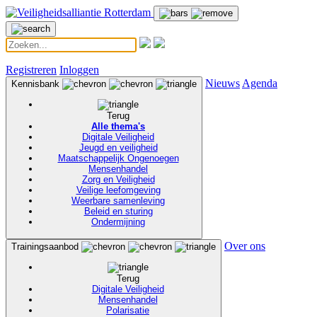
Registreren
Inloggen
Nieuws
Agenda
Kennisbank
Terug
Alle thema's
Digitale Veiligheid
Jeugd en veiligheid
Maatschappelijk Ongenoegen
Mensenhandel
Zorg en Veiligheid
Veilige leefomgeving
Weerbare samenleving
Beleid en sturing
Ondermijning
Over ons
Trainingsaanbod
Terug
Digitale Veiligheid
Mensenhandel
Polarisatie