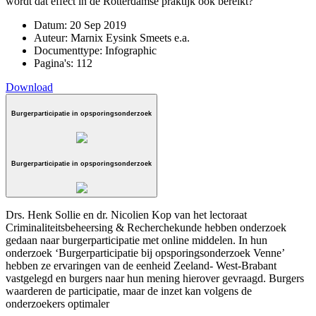
wordt dat effect in de Rotterdamse praktijk ook bereikt?
Datum:
20 Sep 2019
Auteur:
Marnix Eysink Smeets e.a.
Documenttype:
Infographic
Pagina's:
112
Download
Burgerparticipatie in opsporingsonderzoek
Burgerparticipatie in opsporingsonderzoek
Drs. Henk Sollie en dr. Nicolien Kop van het lectoraat
Criminaliteitsbeheersing & Recherchekunde hebben onderzoek
gedaan naar burgerparticipatie met online middelen. In hun
onderzoek ‘Burgerparticipatie bij opsporingsonderzoek Venne’
hebben ze ervaringen van de eenheid Zeeland- West-Brabant
vastgelegd en burgers naar hun mening hierover gevraagd. Burgers
waarderen de participatie, maar de inzet kan volgens de
onderzoekers optimaler