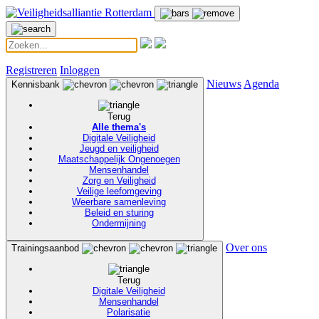
Registreren
Inloggen
Nieuws
Agenda
Kennisbank
Terug
Alle thema's
Digitale Veiligheid
Jeugd en veiligheid
Maatschappelijk Ongenoegen
Mensenhandel
Zorg en Veiligheid
Veilige leefomgeving
Weerbare samenleving
Beleid en sturing
Ondermijning
Over ons
Trainingsaanbod
Terug
Digitale Veiligheid
Mensenhandel
Polarisatie