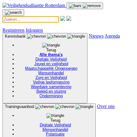
Registreren
Inloggen
Nieuws
Agenda
Kennisbank
Terug
Alle thema's
Digitale Veiligheid
Jeugd en veiligheid
Maatschappelijk Ongenoegen
Mensenhandel
Zorg en Veiligheid
Veilige leefomgeving
Weerbare samenleving
Beleid en sturing
Ondermijning
Over ons
Trainingsaanbod
Terug
Digitale Veiligheid
Mensenhandel
Polarisatie