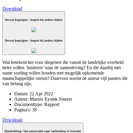
Download
Onrust begrijpen - begint bij anders kijken
Onrust begrijpen - begint bij anders kijken
Wat betekent het voor diegenen die vanuit de landelijke overheid
beter willen ‘luisteren’ naar de samenleving? En die daarbij met
name voeling willen houden met mogelijk opkomende
maatschappelijke onrust? Daarvoor noemt de auteur vijf punten die
van belang zijn.
Datum:
22 Apr 2022
Auteur:
Marnix Eysink Smeets
Documenttype:
Rapport
Pagina's:
38
Download
Handreiking: Van polarisatie naar verbinding in buurten