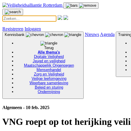
Registreren
Inloggen
Nieuws
Agenda
Kennisbank
Traini
Terug
Alle thema's
Digitale Veiligheid
Jeugd en veiligheid
Maatschappelijk Ongenoegen
Mensenhandel
Zorg en Veiligheid
Veilige leefomgeving
Weerbare samenleving
Beleid en sturing
Ondermijning
Algemeen - 10 feb. 2025
VNG roept op tot herijking veili