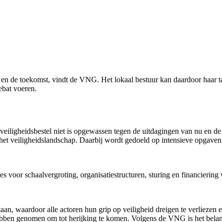
u en de toekomst, vindt de VNG. Het lokaal bestuur kan daardoor haar 
ebat voeren.
 veiligheidsbestel niet is opgewassen tegen de uitdagingen van nu en de
het veiligheidslandschap. Daarbij wordt gedoeld op intensieve opgaven al
s voor schaalvergroting, organisatiestructuren, sturing en financiering
taan, waardoor alle actoren hun grip op veiligheid dreigen te verliezen e
n hebben genomen om tot herijking te komen. Volgens de VNG is het belan