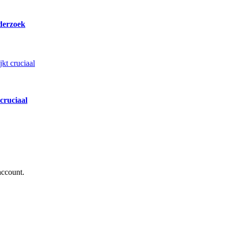
derzoek
cruciaal
account.