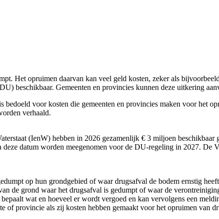
mpt. Het opruimen daarvan kan veel geld kosten, zeker als bijvoorbee
ng (DU) beschikbaar. Gemeenten en provincies kunnen deze uitkering aa
 is bedoeld voor kosten die gemeenten en provincies maken voor het op
worden verhaald.
 Waterstaat (IenW) hebben in 2026 gezamenlijk € 3 miljoen beschikbaar 
a deze datum worden meegenomen voor de DU-regeling in 2027. De VNG
edumpt op hun grondgebied of waar drugsafval de bodem ernstig heeft 
van de grond waar het drugsafval is gedumpt of waar de verontreiniging
 bepaalt wat en hoeveel er wordt vergoed en kan vervolgens een meldin
 of provincie als zij kosten hebben gemaakt voor het opruimen van dr