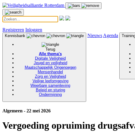
Registreren
Inloggen
Nieuws
Agenda
Kennisbank
Traini
Terug
Alle thema's
Digitale Veiligheid
Jeugd en veiligheid
Maatschappelijk Ongenoegen
Mensenhandel
Zorg en Veiligheid
Veilige leefomgeving
Weerbare samenleving
Beleid en sturing
Ondermijning
Algemeen - 22 mei 2026
Vergoeding opruiming drugsafv