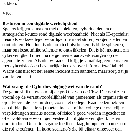
pakken.
VNG
Besturen in een digitale werkelijkheid
Spelers krijgen te maken met datalekken, cyberincidenten en
strategische keuzes rond digitale weerbaarheid. Niet als IT-specialist,
maar als volksvertegenwoordiger die moet sturen, vragen stellen en
controleren. Het doel is niet om technische kennis bij te spijkeren,
maar om bestuurlijke scherpte te ontwikkelen. Dit is hét moment om
cyberveiligheid direct na de gemeenteraadsverkiezingen op de
agenda te zetten. Als nieuw raadslid krijg je vanaf dag één te maken
met cyberrisico's en bestuurlijke keuzes over informatieveiligheid.
Wacht dus niet tot het eerste incident zich aandient, maar zorg dat je
voorbereid start!
Wat vraagt de Cyberbeveiligingswet van de raad?
De game sluit nauw aan bij de praktijk van de Cbw. Die richt zich
vooral op de verantwoordelijkheid van gemeenten als organisatie en
op uitvoerende bestuurders, zoals het college. Raadsleden hebben
een duidelijke taak: zij moeten toetsen of het college de wettelijke
verplichtingen serieus neemt, of risico’s goed worden ingeschat en
of er voldoende wordt geïnvesteerd in digitale veiligheid. Leren
door te doen De serious game biedt een laagdrempelige manier om
die rol te oefenen. In korte scenario’s die bij elkaar ongeveer een