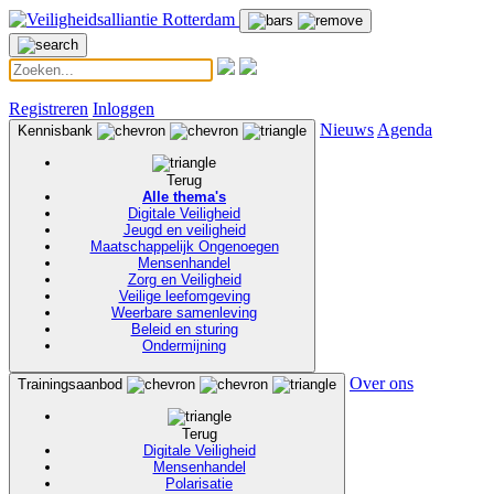
Registreren
Inloggen
Nieuws
Agenda
Kennisbank
Terug
Alle thema's
Digitale Veiligheid
Jeugd en veiligheid
Maatschappelijk Ongenoegen
Mensenhandel
Zorg en Veiligheid
Veilige leefomgeving
Weerbare samenleving
Beleid en sturing
Ondermijning
Over ons
Trainingsaanbod
Terug
Digitale Veiligheid
Mensenhandel
Polarisatie