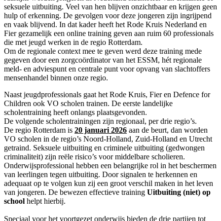
seksuele uitbuiting. Veel van hen blijven onzichtbaar en krijgen geen
hulp of erkenning. De gevolgen voor deze jongeren zijn ingrijpend
en vaak blijvend. In dat kader heeft het Rode Kruis Nederland en
Fier gezamelijk een online training geven aan ruim 60 professionals
die met jeugd werken in de regio Rotterdam.
Om de regionale context mee te geven werd deze training mede
gegeven door een zorgcoördinator van het ESSM, hét regionale
meld- en adviespunt en centrale punt voor opvang van slachtoffers
mensenhandel binnen onze regio.
Naast jeugdprofessionals gaat het Rode Kruis, Fier en Defence for
Children ook VO scholen trainen. De eerste landelijke
scholentraining heeft onlangs plaatsgevonden.
De volgende scholentrainingen zijn regionaal, per drie regio’s.
De regio Rotterdam is
20 januari 2026
aan de beurt, dan worden
VO scholen in de regio’s Noord-Holland, Zuid-Holland en Utrecht
getraind. Seksuele uitbuiting en criminele uitbuiting (gedwongen
criminaliteit) zijn reële risico’s voor middelbare scholieren.
Onderwijsprofessional hebben een belangrijke rol in het beschermen
van leerlingen tegen uitbuiting. Door signalen te herkennen en
adequaat op te volgen kun zij een groot verschil maken in het leven
van jongeren. De bewezen effectieve training
Uitbuiting (niet) op
school
helpt hierbij.
Speciaal voor het voortgezet onderwijs bieden de drie partijen tot