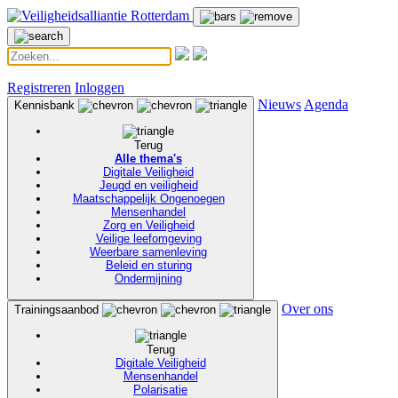
Registreren
Inloggen
Nieuws
Agenda
Kennisbank
Terug
Alle thema's
Digitale Veiligheid
Jeugd en veiligheid
Maatschappelijk Ongenoegen
Mensenhandel
Zorg en Veiligheid
Veilige leefomgeving
Weerbare samenleving
Beleid en sturing
Ondermijning
Over ons
Trainingsaanbod
Terug
Digitale Veiligheid
Mensenhandel
Polarisatie