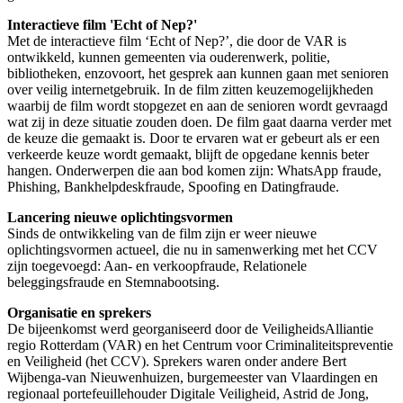
Interactieve film 'Echt of Nep?'
Met de interactieve film ‘Echt of Nep?’, die door de VAR is
ontwikkeld, kunnen gemeenten via ouderenwerk, politie,
bibliotheken, enzovoort, het gesprek aan kunnen gaan met senioren
over veilig internetgebruik. In de film zitten keuzemogelijkheden
waarbij de film wordt stopgezet en aan de senioren wordt gevraagd
wat zij in deze situatie zouden doen. De film gaat daarna verder met
de keuze die gemaakt is. Door te ervaren wat er gebeurt als er een
verkeerde keuze wordt gemaakt, blijft de opgedane kennis beter
hangen. Onderwerpen die aan bod komen zijn: WhatsApp fraude,
Phishing, Bankhelpdeskfraude, Spoofing en Datingfraude.
Lancering nieuwe oplichtingsvormen
Sinds de ontwikkeling van de film zijn er weer nieuwe
oplichtingsvormen actueel, die nu in samenwerking met het CCV
zijn toegevoegd: Aan- en verkoopfraude, Relationele
beleggingsfraude en Stemnabootsing.
Organisatie en sprekers
De bijeenkomst werd georganiseerd door de VeiligheidsAlliantie
regio Rotterdam (VAR) en het Centrum voor Criminaliteitspreventie
en Veiligheid (het CCV). Sprekers waren onder andere Bert
Wijbenga-van Nieuwenhuizen, burgemeester van Vlaardingen en
regionaal portefeuillehouder Digitale Veiligheid, Astrid de Jong,