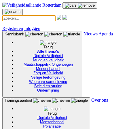
Registreren
Inloggen
Nieuws
Agenda
Kennisbank
Terug
Alle thema's
Digitale Veiligheid
Jeugd en veiligheid
Maatschappelijk Ongenoegen
Mensenhandel
Zorg en Veiligheid
Veilige leefomgeving
Weerbare samenleving
Beleid en sturing
Ondermijning
Over ons
Trainingsaanbod
Terug
Digitale Veiligheid
Mensenhandel
Polarisatie