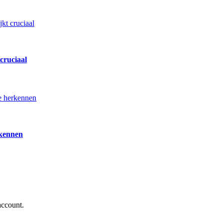
cruciaal
rkennen
account.