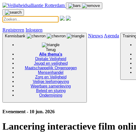
Registreren
Inloggen
Nieuws
Agenda
Kennisbank
Traini
Terug
Alle thema's
Digitale Veiligheid
Jeugd en veiligheid
Maatschappelijk Ongenoegen
Mensenhandel
Zorg en Veiligheid
Veilige leefomgeving
Weerbare samenleving
Beleid en sturing
Ondermijning
Evenement - 10 jun. 2026
Lancering interactieve film onli