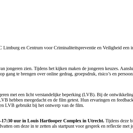
imburg en Centrum voor Criminaliteitspreventie en Veiligheid een inter
ld van jongeren zien. Tijdens het kijken maken de jongeren keuzes. Aans
op gang te brengen over online gedrag, groepsdruk, risico’s en persoon
ngeren met een licht verstandelijke beperking (LVB). Bij de ontwikkeli
LVB hebben meegedacht en de film getest. Hun ervaringen en feedback
en LVB gebruikt bij het ontwerp van de film.
-17:30 uur in Louis Hartlooper Complex in Utrecht.
Tijdens deze b
vatten om deze in te zetten als startpunt voor gesprek en reflectie met 