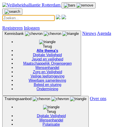
Registreren
Inloggen
Nieuws
Agenda
Kennisbank
Terug
Alle thema's
Digitale Veiligheid
Jeugd en veiligheid
Maatschappelijk Ongenoegen
Mensenhandel
Zorg en Veiligheid
Veilige leefomgeving
Weerbare samenleving
Beleid en sturing
Ondermijning
Over ons
Trainingsaanbod
Terug
Digitale Veiligheid
Mensenhandel
Polarisatie