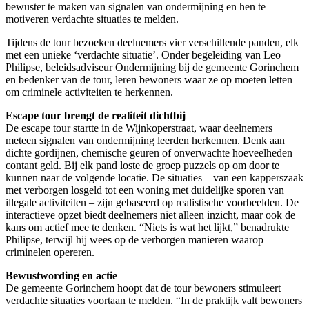
bewuster te maken van signalen van ondermijning en hen te
motiveren verdachte situaties te melden.
Tijdens de tour bezoeken deelnemers vier verschillende panden, elk
met een unieke ‘verdachte situatie’. Onder begeleiding van Leo
Philipse, beleidsadviseur Ondermijning bij de gemeente Gorinchem
en bedenker van de tour, leren bewoners waar ze op moeten letten
om criminele activiteiten te herkennen.
Escape tour brengt de realiteit dichtbij
De escape tour startte in de Wijnkoperstraat, waar deelnemers
meteen signalen van ondermijning leerden herkennen. Denk aan
dichte gordijnen, chemische geuren of onverwachte hoeveelheden
contant geld. Bij elk pand loste de groep puzzels op om door te
kunnen naar de volgende locatie. De situaties – van een kapperszaak
met verborgen losgeld tot een woning met duidelijke sporen van
illegale activiteiten – zijn gebaseerd op realistische voorbeelden. De
interactieve opzet biedt deelnemers niet alleen inzicht, maar ook de
kans om actief mee te denken. “Niets is wat het lijkt,” benadrukte
Philipse, terwijl hij wees op de verborgen manieren waarop
criminelen opereren.
Bewustwording en actie
De gemeente Gorinchem hoopt dat de tour bewoners stimuleert
verdachte situaties voortaan te melden. “In de praktijk valt bewoners