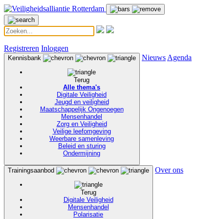
Registreren
Inloggen
Nieuws
Agenda
Kennisbank
Terug
Alle thema's
Digitale Veiligheid
Jeugd en veiligheid
Maatschappelijk Ongenoegen
Mensenhandel
Zorg en Veiligheid
Veilige leefomgeving
Weerbare samenleving
Beleid en sturing
Ondermijning
Over ons
Trainingsaanbod
Terug
Digitale Veiligheid
Mensenhandel
Polarisatie