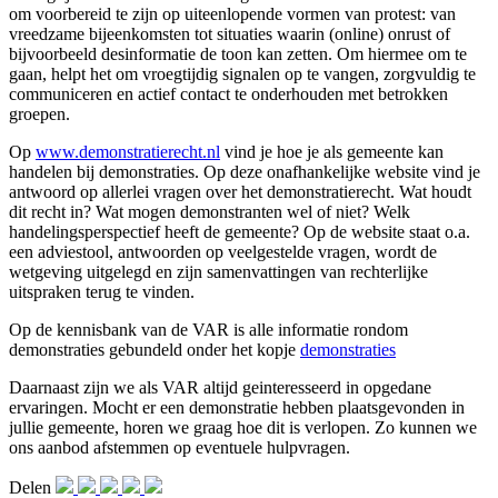
om voorbereid te zijn op uiteenlopende vormen van protest: van
vreedzame bijeenkomsten tot situaties waarin (online) onrust of
bijvoorbeeld desinformatie de toon kan zetten. Om hiermee om te
gaan, helpt het om vroegtijdig signalen op te vangen, zorgvuldig te
communiceren en actief contact te onderhouden met betrokken
groepen.
Op
www.demonstratierecht.nl
vind je hoe je als gemeente kan
handelen bij demonstraties. Op deze onafhankelijke website vind je
antwoord op allerlei vragen over het demonstratierecht. Wat houdt
dit recht in? Wat mogen demonstranten wel of niet? Welk
handelingsperspectief heeft de gemeente? Op de website staat o.a.
een adviestool, antwoorden op veelgestelde vragen, wordt de
wetgeving uitgelegd en zijn samenvattingen van rechterlijke
uitspraken terug te vinden.
Op de kennisbank van de VAR is alle informatie rondom
demonstraties gebundeld onder het kopje
demonstraties
Daarnaast zijn we als VAR altijd geinteresseerd in opgedane
ervaringen. Mocht er een demonstratie hebben plaatsgevonden in
jullie gemeente, horen we graag hoe dit is verlopen. Zo kunnen we
ons aanbod afstemmen op eventuele hulpvragen.
Delen