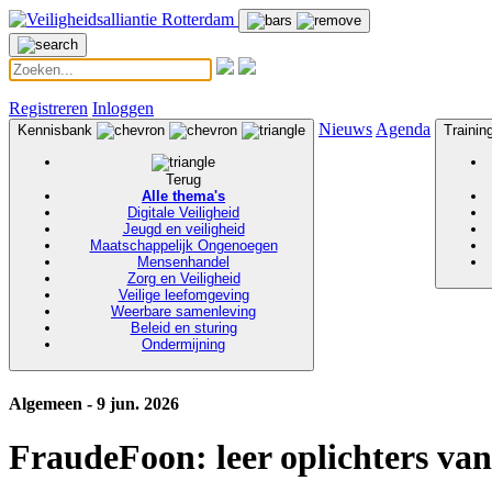
Registreren
Inloggen
Nieuws
Agenda
Kennisbank
Traini
Terug
Alle thema's
Digitale Veiligheid
Jeugd en veiligheid
Maatschappelijk Ongenoegen
Mensenhandel
Zorg en Veiligheid
Veilige leefomgeving
Weerbare samenleving
Beleid en sturing
Ondermijning
Algemeen - 9 jun. 2026
FraudeFoon: leer oplichters va