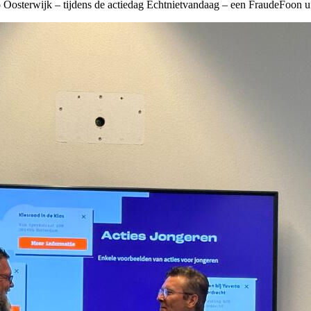
co Oosterwijk – tijdens de actiedag Echtnietvandaag – een FraudeFoon u