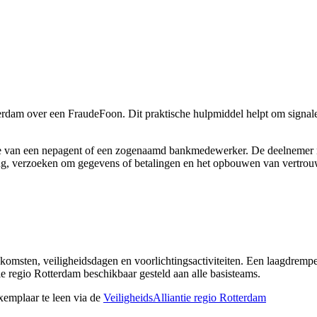
erdam over een FraudeFoon. Dit praktische hulpmiddel helpt om signale
ntje van een nepagent of een zogenaamd bankmedewerker. De deelnemer n
iging, verzoeken om gegevens of betalingen en het opbouwen van vertro
komsten, veiligheidsdagen en voorlichtingsactiviteiten. Een laagdrempe
ie regio Rotterdam beschikbaar gesteld aan alle basisteams.
xemplaar te leen via de
VeiligheidsAlliantie regio Rotterdam