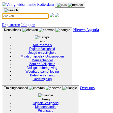
Registreren
Inloggen
Nieuws
Agenda
Kennisbank
Terug
Alle thema's
Digitale Veiligheid
Jeugd en veiligheid
Maatschappelijk Ongenoegen
Mensenhandel
Zorg en Veiligheid
Veilige leefomgeving
Weerbare samenleving
Beleid en sturing
Ondermijning
Over ons
Trainingsaanbod
Terug
Digitale Veiligheid
Mensenhandel
Polarisatie