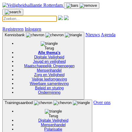
Registreren
Inloggen
Nieuws
Agenda
Kennisbank
Terug
Alle thema's
Digitale Veiligheid
Jeugd en veiligheid
Maatschappelijk Ongenoegen
Mensenhandel
Zorg en Veiligheid
Veilige leefomgeving
Weerbare samenleving
Beleid en sturing
Ondermijning
Over ons
Trainingsaanbod
Terug
Digitale Veiligheid
Mensenhandel
Polarisatie