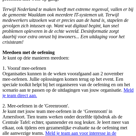
Terwijl Nederland te maken heeft met extreme regenval, vallen er bij
de gemeente Waaldam ook meerdere IT-systemen uit. Terwijl
medewerkers uitzoeken wat er precies aan de hand is, stapelen de
gevolgen zich intussen op. Want wat digitaal begint, kan snel
problemen opleveren in de echte wereld. Desinformatie zorgt
daarbij voor extra onrust bij inwoners... Een uitdaging voor het
crisisteam!
Meedoen met de oefening
Je kunt op drie manieren meedoen:
1. Vooraf mee-oefenen
Organisaties kunnen in de weken voorafgaand aan 2 november
mee-oefenen. Jullie oplossingen komen terug op het event. Een
speciale toolkit helpt bij het organiseren van de oefening en om het
scenario aan te passen op de uitdagingen van jouw organisatie.
Meld
je team direct aan.
2. Mee-oefenen in de 'Greenroom'.
Je kunt met jouw team mee-oefenen in de ‘Greenroom' in
Amersfoort. Tien teams werken onder dezelfde tijdsdruk als de
Centrale Tafel: echter, spannender en nog leuker. Je leert meer van
elkaar, ook tijdens een gezamenlijke evaluatie na de oefening met
alle aanwezige teams.
Meld je team aan voor interesse in de